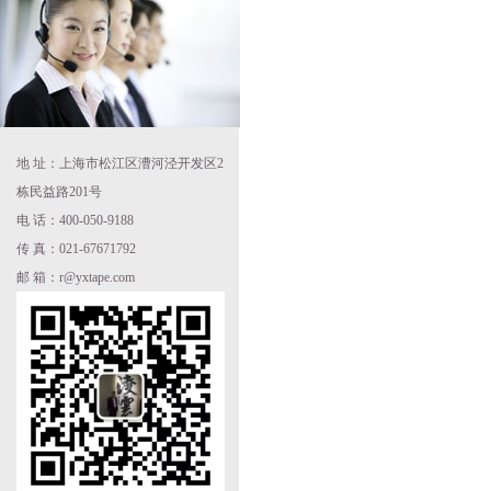
地 址：上海市松江区漕河泾开发区2
栋民益路201号
电 话：400-050-9188
传 真：021-67671792
邮 箱：r@yxtape.com