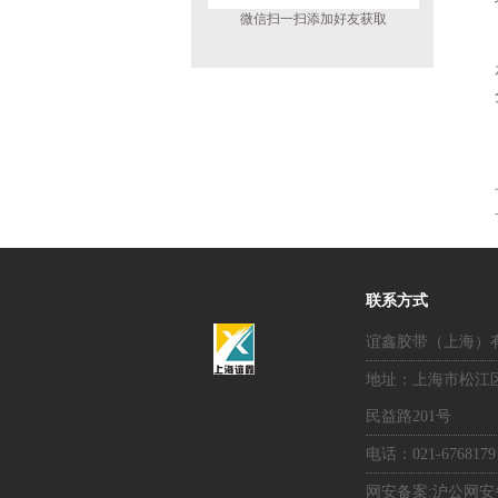
微信扫一扫添加好友获取
联系方式
谊鑫胶带（上海）
地址：上海市松江
民益路201号
电话：021-67681791
网安备案:沪公网安备31