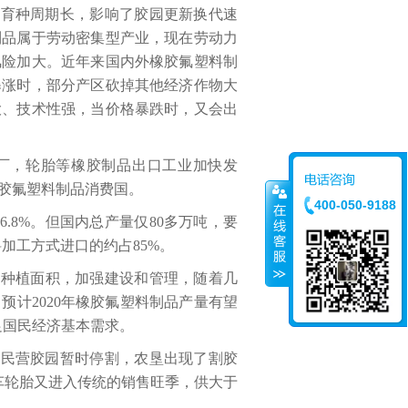
规育种周期长，影响了胶园更新换代速
制品
属于劳动密集型产业，现在劳动力
风险加大。近年来国内外
橡胶氟塑料制
暴涨时，部分产区砍掉其他经济作物大
大、技术性强，当价格暴跌时，又会出
建厂，轮胎等橡胶制品出口工业加快发
胶氟塑料制品
消费国。
400-050-9188
.8%。但国内总产量仅80多万吨，要
料加工方式进口的约占85%。
有种植面积，加强建设和管理，随着几
计2020年
橡胶氟塑料制品
产量有望
足国民经济基本需求。
多民营胶园暂时停割，农垦出现了割胶
车轮胎又进入传统的销售旺季，供大于