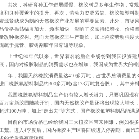
其次，科研育种工作进展缓慢。橡胶树是多年生作物，常
度和良种覆盖率的提升。再次，劳动力资源紧缺。
橡胶氟塑料
资源紧缺成为制约天然橡胶产业发展的重要因素。此外，市场
品
价格振荡幅度加大、频率加快，影响了胶农持续增收。价格
量改种橡胶树。然而天然橡胶非生产期长，加上割胶劳动强度
现疏于抚管、胶树割胶年限缩短等现象。
上世纪90年代以来，世界着名轮胎企业纷纷到我国投资
展，国内对橡胶制品的消费需求也在增加，我国成为世界大的
橡
年，我国天然橡胶消费量达410多万吨，占世界总消费量的36
进口
橡胶氟塑料制品
约300多万吨(含133万吨复合胶），其中来
我国
橡胶氟塑料制品
生产仍有较大增长潜力，只要巩固现
百万亩新胶园陆续开割，国内天然橡胶产量还将出现较大增长，预
超过100万吨，加上“走出去”等方式，国产
橡胶氟塑料制品
能满
目前的市场价格已经给我国三大植胶区带来困难，例如很
工荒。进入4季度后，国内橡胶主产区将陆续进入停割期，而汽
求的矛盾将有所缓解。