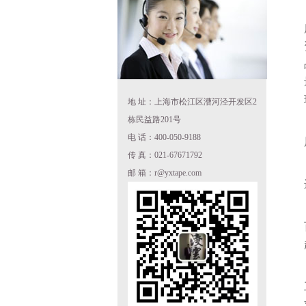
地 址：上海市松江区漕河泾开发区2
栋民益路201号
电 话：400-050-9188
传 真：021-67671792
邮 箱：r@yxtape.com