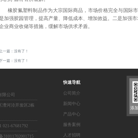
橡胶氟塑料制品
作为大宗国际商品，市场价格完全与国际
是加强胶园管理，提高产量、降低成本、增加效益。二是加强市场
企业商业收储等措施，缓解市场供求矛盾。
上一篇：没有了！
下一篇：没有了！
快速导航
公司简介
有限公司
新闻中心
区漕河泾开发区2栋
添
产品中心
服务案例
 021-67681792
人才招聘
011702001715