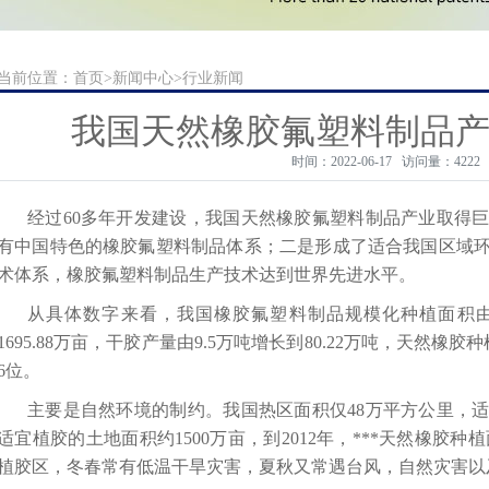
当前位置：
首页
>
新闻中心
>
行业新闻
我国天然橡胶氟塑料制品
时间：2022-06-17 访问量：4222
经过60多年开发建设，我国天然橡胶氟塑料制品产业取得
有中国特色的
橡胶氟塑料制品
体系；二是形成了适合我国区域
术体系，
橡胶氟塑料制品
生产技术达到世界先进水平。
从具体数字来看，我国橡胶氟塑料制品规模化种植面积由1978
1695.88万亩，干胶产量由9.5万吨增长到80.22万吨，天然
6位。
主要是自然环境的制约。我国热区面积仅48万平方公里，
适宜植胶的土地面积约1500万亩，到2012年，***天然橡胶种植
植胶区，冬春常有低温干旱灾害，夏秋又常遇台风，自然灾害以