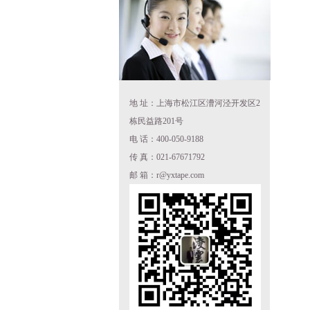
地 址：上海市松江区漕河泾开发区2
栋民益路201号
电 话：400-050-9188
传 真：021-67671792
邮 箱：r@yxtape.com