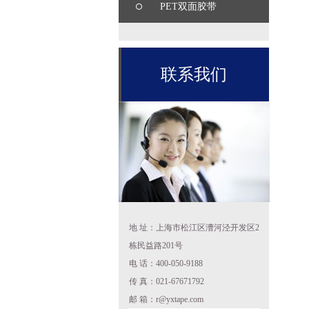
PET双面胶带
联系我们
地 址：上海市松江区漕河泾开发区2
栋民益路201号
电 话：400-050-9188
传 真：021-67671792
邮 箱：r@yxtape.com