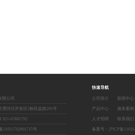
快速导航
有限公司
公司简介
新闻中心
漕河泾开发区2栋民益路201号
产品中心
服务案例
 021-67681792
人才招聘
联系我们
1011702001715号
备案号：
沪ICP备11016