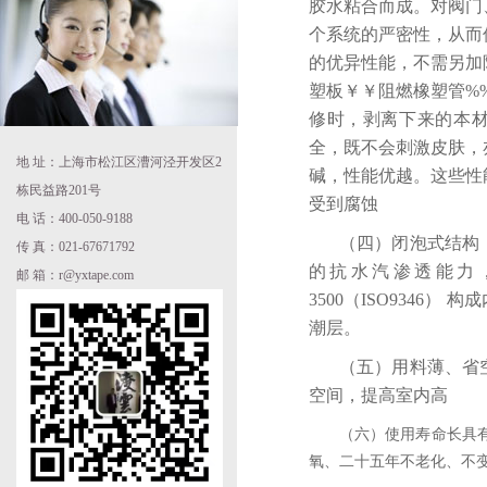
胶水粘合而成。对阀门
个系统的严密性，从而
的优异性能，不需另加
塑板￥￥阻燃橡塑管%
修时，剥离下来的本材
全，既不会刺激皮肤，
地 址：上海市松江区漕河泾开发区2
碱，性能优越。这些性
栋民益路201号
受到腐蚀
电 话：400-050-9188
（四）闭泡式结构
传 真：021-67671792
的抗水汽渗透能力
邮 箱：r@yxtape.com
3500（ISO934
潮层。
（五）用料薄、省
空间，提高室内高
（六）使用寿命长具
氧、二十五年不老化、不